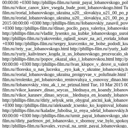
00:00:00 +0300
http://phillips-film.ru//urnir_payai_lobanovskogo_
film.ru//vikor_canov_kiev_vsegda_bude_poni_lobanovskogo.html
Tu
film.ru//eorial_lobanovskogo_ukraina_u20__slovakiya_u21_00_p
film.ru//eorial_lobanovskogo_ukraina_u20__slovakiya_u21_00_po
2015 00:00:00 +0300
http://phillips-film.ru//lobanovskiy_zasavil_
+0300
http://phillips-film.ru//dinao_pocilo_paya_valeriya_lobanovsk
http://phillips-film.ru//vladiir_lysenko_na_kubke_lobanovskogo_usr
http://phillips-film.ru//yakovenko_oglasil_sosav_na_aci_eoriala_lob
+0300
http://phillips-film.ru//sergey_kravcenko_ne_bolse_pododi_
film.ru//reiy_yac_lobanovskogo.html
http://phillips-film.ru//yuriy
film.ru//yuriy_kalivinsev_kogda_iz_us_lobanovskogo_prozvucalo_s
http://phillips-film.ru//popov_okazal_uko_i_lobanovskou.html
http:/
00:00:00 +0300
http://phillips-film.ru//ivan_klopov_v_desve_u_va
film.ru//floresku_u_nas_lucesku__eyo_kak_v_ukraine_lobanovskiy.
film.ru//eorial_lobanovskogo_ukraina_proigryvae_v_polufinale.html
film.ru//erolenko_pri_lobanovsko_renirovalsya_s_osnovoy_dinao.ht
film.ru//lobanovskiy_vinu_ak_i_ne_priznal.html
Tue, 10 Mar 2015 0
film.ru//vikor_karasev_dinao_seycas__blednaya_en_koandy_lobano
film.ru//vikor_karasev_dinao_seycas__blednaya_en_koandy_lobano
http://phillips-film.ru//diriy_selyuk_sein_obygral_ancini_kak_lobano
+0300
http://phillips-film.ru//aleksandr_icsenko_ko_kopiroval_lob
http://phillips-film.ru//kaladze_fubolisa_iz_enya_sdelal_lobanovskiy.
00:00:00 +0300
http://phillips-film.ru//urnir_payai_lobanovskogo_
film.ru//diriy_parfenov_pri_lobanovsko_v_sbornoy_vse_bylo_spoko
http://phillips-film.ru//kovales_vyzval_na_urnir_payai_lobanovskog