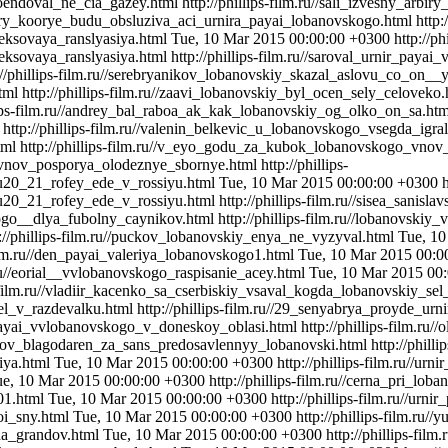
ekoendoval_ne_cia_gazey.html
http://phillips-film.ru//sali_izvesny_ar
arbiry_koorye_budu_obsluziva_aci_urnira_payai_lobanovskogo.html
http:
_eksovaya_ranslyasiya.html
Tue, 10 Mar 2015 00:00:00 +0300
http://ph
eksovaya_ranslyasiya.html
http://phillips-film.ru//saroval_urnir_paya
://phillips-film.ru//serebryanikov_lobanovskiy_skazal_aslovu_co_on__
tml
http://phillips-film.ru//zaavi_lobanovskiy_byl_ocen_sely_celoveko
llips-film.ru//andrey_bal_raboa_ak_kak_lobanovskiy_og_olko_on_sa.ht
http://phillips-film.ru//valenin_belkevic_u_lobanovskogo_vsegda_igral
tml
http://phillips-film.ru//v_eyo_godu_za_kubok_lobanovskogo_vno
o_vnov_posporya_olodeznye_sbornye.html
http://phillips-
_u20_21_rofey_ede_v_rossiyu.html
Tue, 10 Mar 2015 00:00:00 +0300
h
u20_21_rofey_ede_v_rossiyu.html
http://phillips-film.ru//sisea_san
skogo__dlya_fubolny_caynikov.html
http://phillips-film.ru//lobanovski
p://phillips-film.ru//puckov_lobanovskiy_enya_ne_vyzyval.html
Tue, 10
-film.ru//den_payai_valeriya_lobanovskogo1.html
Tue, 10 Mar 2015 00:0
m.ru//eorial__vvlobanovskogo_raspisanie_acey.html
Tue, 10 Mar 2015 00
ps-film.ru//vladiir_kacenko_sa_cserbiskiy_vsaval_kogda_lobanovskiy_se
el_v_razdevalku.html
http://phillips-film.ru//29_senyabrya_proyde_
r_payai_vvlobanovskogo_v_doneskoy_oblasi.html
http://phillips-film.r
znesov_blagodaren_za_sans_predosavlennyy_lobanovski.html
http://phillip
iya.html
Tue, 10 Mar 2015 00:00:00 +0300
http://phillips-film.ru//u
ue, 10 Mar 2015 00:00:00 +0300
http://phillips-film.ru//cerna_pri_lo
01.html
Tue, 10 Mar 2015 00:00:00 +0300
http://phillips-film.ru//u
_oi_sny.html
Tue, 10 Mar 2015 00:00:00 +0300
http://phillips-film.ru
zda_grandov.html
Tue, 10 Mar 2015 00:00:00 +0300
http://phillips-fi