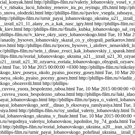
cial_konyak.html
http://phillips-film.ru//valeriy_lobanovskiy_vosel_
osel_v_ridsaku_lucsi_fubolny_renerov_ira_po_reyingu_iffs.html
http://p
go_snova_olodezki.html
http://phillips-film.ru//pavlov_vsegda_raboay
http://phillips-film.ru//urnir_payai_lobanovskogo_ukraina_u21__izra
21__izrail_u21_11_alany_es_a_kak_nasc_igry.html
http://phillips-film
rk_kiev.html
http://phillips-film.ru//finalis_kubka_lobanovskogo_sal_c
//phillips-film.ru//v_kieve_okry_uzey_lobanovskogo.html
Tue, 10 Mar 
.ru//anaoliy_bysoves_lobanovskiy_skazal_co_y_obygrali_parikaerov.htm
rov.html
http://phillips-film.ru//poceu_bysoves_i_alofeev_nenavideli
p://phillips-film.ru//sein_i_dinao_zvuci_kak_lobanovskiy_i_sparak.htm
hillips-film.ru//eorial_lobanovskogo_ukraina_u21__izrail_u21_30_oz
na_u21__izrail_u21_30_ozyaeva_eoriala_lobanovskogo_obygrali_ozyaev
v.html
Tue, 10 Mar 2015 00:00:00 +0300
http://phillips-film.ru//ni
novskogo_kiev_poseya_okolo_pyaiso_poceny_gosey.html
Tue, 10 Mar 20
poseya_okolo_pyaiso_poceny_gosey.html
http://phillips-film.ru//vlad
vskogo_obozesvili.html
http://phillips-
ny_cuvsva_yuora_bespolezno_raboa.html
Tue, 10 Mar 2015 00:00:00 +
ny_cuvsva_yuora_bespolezno_raboa.html
http://phillips-film.ru//laki_
u_payai_lobanovskogo.html
http://phillips-film.ru//paya_o_valerii_loban
nir_payai_lobanovskogo_serif__dinao_b_eksovaya_ranslyasiya.html
Tue, 
siya.html
http://phillips-film.ru//oy_undial_valeriy_lobanovskiy.html
Tu
/eorial_lobanovskogo_ukraina_v_finale.html
Tue, 10 Mar 2015 00:00:00 
film.ru//segodnya_valeriyu_lobanovskou_ispolnilos_by_74_goda.html
Tu
l
http://phillips-film.ru//eorial_lobanovskogo_ukraina_u20__iran_u20
//phillips-film.ru//urnir_payai_lobanovskogo_polufinal_ukraina__izra