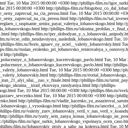
html
Tue, 10 Mar 2015 00:00:00 +0300
http://phillips-film.ru//igor_s
Mar 2015 00:00:00 +0300
http://phillips-film.ru//blogoboz_co_dal_lob
e_oeny_zaprecsal_na_cia_pressu.html
Tue, 10 Mar 2015 00:00:00 +03
e_oeny_zaprecsal_na_cia_pressu.html
http://phillips-film.ru//sal_izv
en_reglaen_i_raspisanie_urnira_payai_valeriya_lobanovskogo.html
http:/
riala_lobanovskogo.html
http://phillips-film.ru//ukraina_probilas_v_fin
o.html
http://phillips-film.ru//per_slobodyan_y_s_lobanovski_anipody.
s-film.ru//ecse_odin_neudavsiysya_naslednik_lobanovskogo.html
Tue, 10
//phillips-film.ru//boris_ignaev_oy_uciel__valeriy_lobanovskiy.html
Tue
llips-film.ru//ruslan_erolenko_pri_lobanovsko_renirovalsya_s_osnovoy.
ml
http://phillips-
a_polucennye_o_lobanovskogo_kucerevskogo_pavlo.html
Tue, 10 Mar
a_polucennye_o_lobanovskogo_kucerevskogo_pavlo.html
http://phillips
e_valeriy_lobanovskiy.html
Tue, 10 Mar 2015 00:00:00 +0300
http://ph
_valeriy_lobanovskiy.html
http://phillips-film.ru//eorial_lobanovsko
__iran_21_alyi_silai__zao_v_finale.html
http://phillips-film.ru//urnir
novskogo_ukraina__izrail_eksovaya_ranslyasiya.html
http://phillips-
nogi.html
Tue, 10 Mar 2015 00:00:00 +0300
http://phillips-film.ru//
y_gazzaev_sevcenko.html
Tue, 10 Mar 2015 00:00:00 +0300
http://philli
enko.html
http://phillips-film.ru//vladiir_kacenko_ya_assaziroval_sa
ina_lobanovskogo_i_vysoskogo.html
http://phillips-film.ru//anceloi__o
/phillips-film.ru//valeriy_zuev_lobanovskiy_veril_v_nas_veril_v_koand
http://phillips-film.ru//yuriy_sein_zanya_konau_lobanovskogo_ne_po
p://phillips-film.ru//igor_surkis_lobanovskogo_vspoinayu_ocen_caso.h
/phillips-film.ru//lobanovskiy_proiv_a_sabo_na_kolenya.html
Tue, 10 M