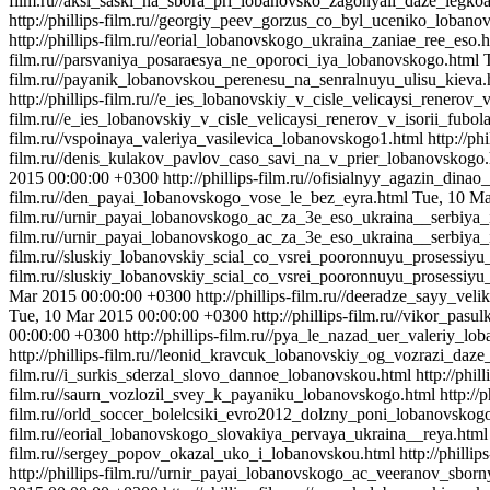
film.ru//aksi_saski_na_sbora_pri_lobanovsko_zagonyali_daze_legko
http://phillips-film.ru//georgiy_peev_gorzus_co_byl_uceniko_loban
http://phillips-film.ru//eorial_lobanovskogo_ukraina_zaniae_ree_eso.
film.ru//parsvaniya_posaraesya_ne_oporoci_iya_lobanovskogo.html
film.ru//payanik_lobanovskou_perenesu_na_senralnuyu_ulisu_kieva
http://phillips-film.ru//e_ies_lobanovskiy_v_cisle_velicaysi_renerov_
film.ru//e_ies_lobanovskiy_v_cisle_velicaysi_renerov_v_isorii_fubol
film.ru//vspoinaya_valeriya_vasilevica_lobanovskogo1.html
http://p
film.ru//denis_kulakov_pavlov_caso_savi_na_v_prier_lobanovskogo.
2015 00:00:00 +0300
http://phillips-film.ru//ofisialnyy_agazin_di
film.ru//den_payai_lobanovskogo_vose_le_bez_eyra.html
Tue, 10 Ma
film.ru//urnir_payai_lobanovskogo_ac_za_3e_eso_ukraina__serbiya_
film.ru//urnir_payai_lobanovskogo_ac_za_3e_eso_ukraina__serbiya_
film.ru//sluskiy_lobanovskiy_scial_co_vsrei_pooronnuyu_prosessi
film.ru//sluskiy_lobanovskiy_scial_co_vsrei_pooronnuyu_prosessiy
Mar 2015 00:00:00 +0300
http://phillips-film.ru//deeradze_sayy_ve
Tue, 10 Mar 2015 00:00:00 +0300
http://phillips-film.ru//vikor_pa
00:00:00 +0300
http://phillips-film.ru//pya_le_nazad_uer_valeriy_lo
http://phillips-film.ru//leonid_kravcuk_lobanovskiy_og_vozrazi_daze
film.ru//i_surkis_sderzal_slovo_dannoe_lobanovskou.html
http://phi
film.ru//saurn_vozlozil_svey_k_payaniku_lobanovskogo.html
http:/
film.ru//orld_soccer_bolelcsiki_evro2012_dolzny_poni_lobanovskog
film.ru//eorial_lobanovskogo_slovakiya_pervaya_ukraina__reya.html
film.ru//sergey_popov_okazal_uko_i_lobanovskou.html
http://phill
http://phillips-film.ru//urnir_payai_lobanovskogo_ac_veeranov_sbor