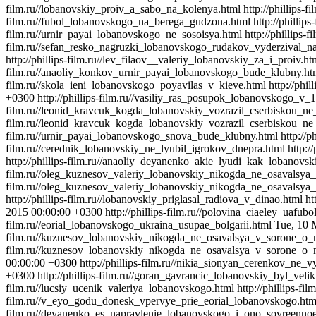
film.ru//lobanovskiy_proiv_a_sabo_na_kolenya.html
http://phillips
film.ru//fubol_lobanovskogo_na_berega_gudzona.html
http://philli
film.ru//urnir_payai_lobanovskogo_ne_sosoisya.html
http://phillips
film.ru//sefan_resko_nagruzki_lobanovskogo_rudakov_vyderzival_n
http://phillips-film.ru//lev_filaov__valeriy_lobanovskiy_za_i_proiv.ht
film.ru//anaoliy_konkov_urnir_payai_lobanovskogo_bude_klubny.ht
film.ru//skola_ieni_lobanovskogo_poyavilas_v_kieve.html
http://ph
+0300
http://phillips-film.ru//vasiliy_ras_posupok_lobanovskogo
film.ru//leonid_kravcuk_kogda_lobanovskiy_vozrazil_cserbiskou_ne
film.ru//leonid_kravcuk_kogda_lobanovskiy_vozrazil_cserbiskou_ne
film.ru//urnir_payai_lobanovskogo_snova_bude_klubny.html
http://
film.ru//cerednik_lobanovskiy_ne_lyubil_igrokov_dnepra.html
http:
http://phillips-film.ru//anaoliy_deyanenko_akie_lyudi_kak_lobanov
film.ru//oleg_kuznesov_valeriy_lobanovskiy_nikogda_ne_osavalsya
film.ru//oleg_kuznesov_valeriy_lobanovskiy_nikogda_ne_osavalsya
http://phillips-film.ru//lobanovskiy_priglasal_radiova_v_dinao.html
ht
2015 00:00:00 +0300
http://phillips-film.ru//polovina_ciaeley_ua
film.ru//eorial_lobanovskogo_ukraina_usupae_bolgarii.html
Tue, 10 
film.ru//kuznesov_lobanovskiy_nikogda_ne_osavalsya_v_sorone_o_
film.ru//kuznesov_lobanovskiy_nikogda_ne_osavalsya_v_sorone_o_n
00:00:00 +0300
http://phillips-film.ru//nikia_sionyan_cerenkov_ne
+0300
http://phillips-film.ru//goran_gavrancic_lobanovskiy_byl_velik
film.ru//lucsiy_ucenik_valeriya_lobanovskogo.html
http://phillips-
film.ru//v_eyo_godu_donesk_vpervye_prie_eorial_lobanovskogo.htm
film.ru//deyanenko_es_napravlenie_lobanovskogo_i_ono_sovreennoe