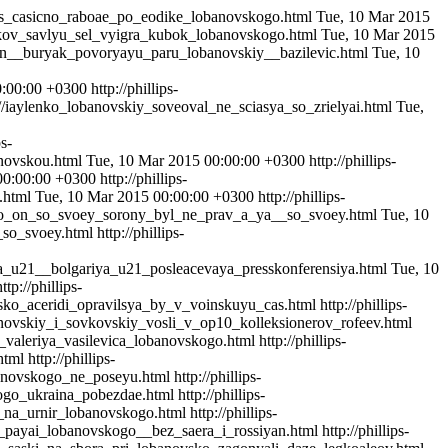
eycas_casicno_raboae_po_eodike_lobanovskogo.html
Tue, 10 Mar 2015
surikov_savlyu_sel_vyigra_kubok_lobanovskogo.html
Tue, 10 Mar 2015
_bloin__buryak_povoryayu_paru_lobanovskiy__bazilevic.html
Tue, 10
0:00:00 +0300
http://phillips-
.ru//iaylenko_lobanovskiy_soveoval_ne_sciasya_so_zrielyai.html
Tue,
ps-
banovskou.html
Tue, 10 Mar 2015 00:00:00 +0300
http://phillips-
00:00:00 +0300
http://phillips-
o.html
Tue, 10 Mar 2015 00:00:00 +0300
http://phillips-
lis_co_on_so_svoey_sorony_byl_ne_prav_a_ya__so_svoey.html
Tue, 10
_so_svoey.html
http://phillips-
aina_u21__bolgariya_u21_posleacevaya_presskonferensiya.html
Tue, 10
http://phillips-
novsko_aceridi_opravilsya_by_v_voinskuyu_cas.html
http://phillips-
lobanovskiy_i_sovkovskiy_vosli_v_op10_kolleksionerov_rofeev.html
aya_valeriya_vasilevica_lobanovskogo.html
http://phillips-
html
http://phillips-
obanovskogo_ne_poseyu.html
http://phillips-
skogo_ukraina_pobezdae.html
http://phillips-
av_na_urnir_lobanovskogo.html
http://phillips-
nir_payai_lobanovskogo__bez_saera_i_rossiyan.html
http://phillips-