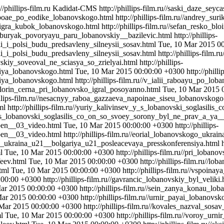
://phillips-film.ru
Kadidat-CMS
http://phillips-film.ru//saski_daze_s
_raboae_po_eodike_lobanovskogo.html
http://phillips-film.ru//andrey_
_vyigra_kubok_lobanovskogo.html
http://phillips-film.ru//sefan_resko
in__buryak_povoryayu_paru_lobanovskiy__bazilevic.html
http://phillips-
ii_i_polsi_budu_predsavleny_silneysii_sosav.html
Tue, 10 Mar 2015 0
ii_i_polsi_budu_predsavleny_silneysii_sosav.html
http://phillips-film
novskiy_soveoval_ne_sciasya_so_zrielyai.html
http://phillips-
eriya_lobanovskogo.html
Tue, 10 Mar 2015 00:00:00 +0300
http://philli
riya_lobanovskogo.html
http://phillips-film.ru//v_ialii_raboayu_po_lo
u//florin_cerna_pri_lobanovsko_igral_posoyanno.html
Tue, 10 Mar 2015 
hillips-film.ru//nesacnyy_raboa_gazzaeva_napoinae_siseu_lobanovskog
ml
http://phillips-film.ru//yuriy_kalivinsev_y_s_lobanovski_soglasi
v_y_s_lobanovski_soglasilis_co_on_so_svoey_sorony_byl_ne_prav_a_ya_
pen__03_video.html
Tue, 10 Mar 2015 00:00:00 +0300
http://phillips-
pen__03_video.html
http://phillips-film.ru//eorial_lobanovskogo_ukr
kogo_ukraina_u21__bolgariya_u21_posleacevaya_presskonferensiya.html
ml
Tue, 10 Mar 2015 00:00:00 +0300
http://phillips-film.ru//pri_loba
feev.html
Tue, 10 Mar 2015 00:00:00 +0300
http://phillips-film.ru//
html
Tue, 10 Mar 2015 00:00:00 +0300
http://phillips-film.ru//vspoin
:00:00 +0300
http://phillips-film.ru//gavrancic_lobanovskiy_byl_veliki.
ar 2015 00:00:00 +0300
http://phillips-film.ru//sein_zanya_konau_l
Mar 2015 00:00:00 +0300
http://phillips-film.ru//urnir_payai_lobanov
 Mar 2015 00:00:00 +0300
http://phillips-film.ru//kovales_nazval_sos
ml
Tue, 10 Mar 2015 00:00:00 +0300
http://phillips-film.ru//voroy_ur