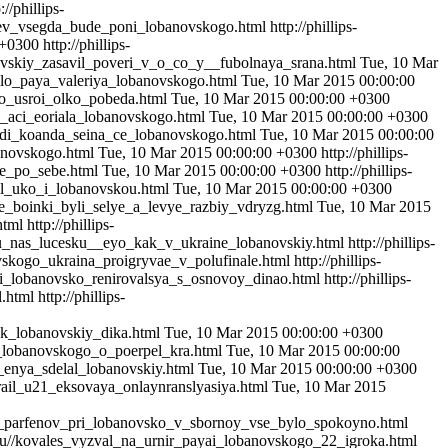
://phillips-
_kiev_vsegda_bude_poni_lobanovskogo.html
http://phillips-
 +0300
http://phillips-
banovskiy_zasavil_poveri_v_o_co_y__fubolnaya_srana.html
Tue, 10 Mar
pocilo_paya_valeriya_lobanovskogo.html
Tue, 10 Mar 2015 00:00:00
ogo_usroi_olko_pobeda.html
Tue, 10 Mar 2015 00:00:00 +0300
na_aci_eoriala_lobanovskogo.html
Tue, 10 Mar 2015 00:00:00 +0300
ododi_koanda_seina_ce_lobanovskogo.html
Tue, 10 Mar 2015 00:00:00
obanovskogo.html
Tue, 10 Mar 2015 00:00:00 +0300
http://phillips-
_ne_po_sebe.html
Tue, 10 Mar 2015 00:00:00 +0300
http://phillips-
azal_uko_i_lobanovskou.html
Tue, 10 Mar 2015 00:00:00 +0300
ye_boinki_byli_selye_a_levye_razbiy_vdryzg.html
Tue, 10 Mar 2015
html
http://phillips-
sku_u_nas_lucesku__eyo_kak_v_ukraine_lobanovskiy.html
http://phillips-
anovskogo_ukraina_proigryvae_v_polufinale.html
http://phillips-
o_pri_lobanovsko_renirovalsya_s_osnovoy_dinao.html
http://phillips-
l.html
http://phillips-
_kak_lobanovskiy_dika.html
Tue, 10 Mar 2015 00:00:00 +0300
val_lobanovskogo_o_poerpel_kra.html
Tue, 10 Mar 2015 00:00:00
_iz_enya_sdelal_lobanovskiy.html
Tue, 10 Mar 2015 00:00:00 +0300
izrail_u21_eksovaya_onlaynranslyasiya.html
Tue, 10 Mar 2015
diriy_parfenov_pri_lobanovsko_v_sbornoy_vse_bylo_spokoyno.html
lm.ru//kovales_vyzval_na_urnir_payai_lobanovskogo_22_igroka.html