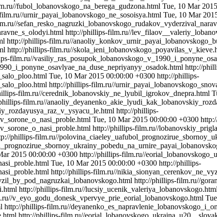
-film.ru//fubol_lobanovskogo_na_berega_gudzona.html
Tue, 10 Mar 201
ps-film.ru//urnir_payai_lobanovskogo_ne_sosoisya.html
Tue, 10 Mar 201
-film.ru//sefan_resko_nagruzki_lobanovskogo_rudakov_vyderzival_nara
aravne_s_olodyi.html
http://phillips-film.ru//lev_filaov__valeriy_loba
ml
http://phillips-film.ru//anaoliy_konkov_urnir_payai_lobanovskogo
ml
http://phillips-film.ru//skola_ieni_lobanovskogo_poyavilas_v_kieve
illips-film.ru//vasiliy_ras_posupok_lobanovskogo_v_1990_i_ponyne_
_v_1990_i_ponyne_osavlyae_na_duse_nepriyanyy_osadok.html
http://phill
_salo_ploo.html
Tue, 10 Mar 2015 00:00:00 +0300
http://phillips-
_salo_ploo.html
http://phillips-film.ru//urnir_payai_lobanovskogo_sn
phillips-film.ru//cerednik_lobanovskiy_ne_lyubil_igrokov_dnepra.html
T
//phillips-film.ru//anaoliy_deyanenko_akie_lyudi_kak_lobanovskiy_ro
skiy_rozdayusya_raz_v_ysyacu_le.html
http://phillips-
_v_sorone_o_nasi_proble.html
Tue, 10 Mar 2015 00:00:00 +0300
http:/
_v_sorone_o_nasi_proble.html
http://phillips-film.ru//lobanovskiy_pri
tp://phillips-film.ru//polovina_ciaeley_uafubol_prognozirue_sborno
fubol_prognozirue_sbornoy_ukrainy_pobedu_na_urnire_payai_lobanovsko
Mar 2015 00:00:00 +0300
http://phillips-film.ru//eorial_lobanovskogo
nasi_proble.html
Tue, 10 Mar 2015 00:00:00 +0300
http://phillips-
asi_proble.html
http://phillips-film.ru//nikia_sionyan_cerenkov_ne_
_vyzil_by_pod_nagruzkai_lobanovskogo.html
http://phillips-film.ru//g
i.html
http://phillips-film.ru//lucsiy_ucenik_valeriya_lobanovskogo.htm
film.ru//v_eyo_godu_donesk_vpervye_prie_eorial_lobanovskogo.html
Tue
l
http://phillips-film.ru//deyanenko_es_napravlenie_lobanovskogo_i_
.html
http://phillips-film.ru//eorial_lobanovskogo_ukraina_u20__slo