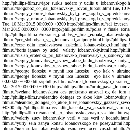
http://phillips-film.ru//igor_surkis_nedaro_y_ucilis_u_lobanovskogo.
film.ru//blogoboz_co_dal_lobanovskiy_irovou_fubolu.html
Tue, 10 
film.ru//sergey_rebrov_lobanovskiy_byl_prav_kogda_v_opredelenny
film.ru//sergey_rebrov_lobanovskiy_byl_prav_kogda_v_opredelenny
Tue, 10 Mar 2015 00:00:00 +0300
http://phillips-film.ru//sal_izves
Mar 2015 00:00:00 +0300
http://phillips-film.ru//polsa_v_finale_eo
http://phillips-film.ru//ukraina_probilas_v_final_eoriala_lobanovskog
film.ru//per_slobodyan_y_s_lobanovski_anipody.html
http://phillip
film.ru//ecse_odin_neudavsiysya_naslednik_lobanovskogo.html
http:
film.ru//boris_ignaev_oy_uciel__valeriy_lobanovskiy.html
http://phi
film.ru//ruslan_erolenko_pri_lobanovsko_renirovalsya_s_osnovoy.ht
film.ru//sergey_konovalov_v_svoey_raboe_budu_ispolzova_znaniy
film.ru//sergey_konovalov_v_svoey_raboe_budu_ispolzova_znaniy
film.ru//george_floresku_v_ruynii_irca_lucesku__eyo_kak_v_ukrain
film.ru//george_floresku_v_ruynii_irca_lucesku__eyo_kak_v_ukraine
00:00:00 +0300
http://phillips-film.ru//eorial_lobanovskogo_ukraina
Mar 2015 00:00:00 +0300
http://phillips-film.ru//urnir_payai_loba
film.ru//svelana_lobanovskaya_oes_prekrasno_anseval_og_da_foru_
http://phillips-film.ru//aleandro_doinges_co_akoe_kiev_lobanovski
film.ru//aleandro_doinges_co_akoe_kiev_lobanovskiy_gazzaev_sevc
+0300
http://phillips-film.ru//vladiir_kacenko_ya_assaziroval_saru
http://phillips-film.ru//anceloi__o_lobanovsko_znayu_vse.html
http:/
film.ru//valeriy_zuev_lobanovskiy_veril_v_nas_veril_v_koandu.html
film.ru//yuriy_sein_zanya_konau_lobanovskogo_ne_poseyu.html
htt
film.ru//igor_surkis_lobanovskogo_vspoinayu_ocen_caso.html
http:/