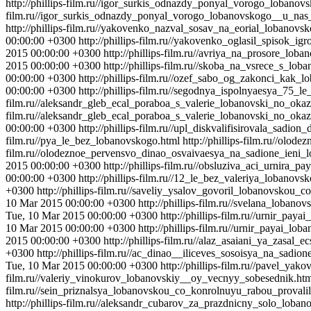
http://phillips-film.ru//igor_surkis_odnazdy_ponyal_vorogo_loban
film.ru//igor_surkis_odnazdy_ponyal_vorogo_lobanovskogo__u_nas
http://phillips-film.ru//yakovenko_nazval_sosav_na_eorial_lobanovs
00:00:00 +0300
http://phillips-film.ru//yakovenko_oglasil_spisok_
2015 00:00:00 +0300
http://phillips-film.ru//avriya_na_prosore_lob
2015 00:00:00 +0300
http://phillips-film.ru//skoba_na_vsrece_s_lo
00:00:00 +0300
http://phillips-film.ru//ozef_sabo_og_zakonci_kak_l
00:00:00 +0300
http://phillips-film.ru//segodnya_ispolnyaesya_75_
film.ru//aleksandr_gleb_ecal_poraboa_s_valerie_lobanovski_no_oka
film.ru//aleksandr_gleb_ecal_poraboa_s_valerie_lobanovski_no_oka
00:00:00 +0300
http://phillips-film.ru//upl_diskvalifisirovala_sadi
film.ru//pya_le_bez_lobanovskogo.html
http://phillips-film.ru//ol
film.ru//olodeznoe_pervensvo_dinao_osvaivaesya_na_sadione_ieni_
2015 00:00:00 +0300
http://phillips-film.ru//obsluziva_aci_urnira
00:00:00 +0300
http://phillips-film.ru//12_le_bez_valeriya_lobanovs
+0300
http://phillips-film.ru//saveliy_ysalov_govoril_lobanovskou
10 Mar 2015 00:00:00 +0300
http://phillips-film.ru//svelana_loba
Tue, 10 Mar 2015 00:00:00 +0300
http://phillips-film.ru//urnir_pay
10 Mar 2015 00:00:00 +0300
http://phillips-film.ru//urnir_payai_
2015 00:00:00 +0300
http://phillips-film.ru//alaz_asaiani_ya_zasal
+0300
http://phillips-film.ru//ac_dinao__iliceves_sosoisya_na_sadi
Tue, 10 Mar 2015 00:00:00 +0300
http://phillips-film.ru//pavel_y
film.ru//valeriy_vinokurov_lobanovskiy__oy_vecnyy_sobesednik.ht
film.ru//sein_priznalsya_lobanovskou_co_konrolnuyu_rabou_provali
http://phillips-film.ru//aleksandr_cubarov_za_prazdnicny_solo_loba