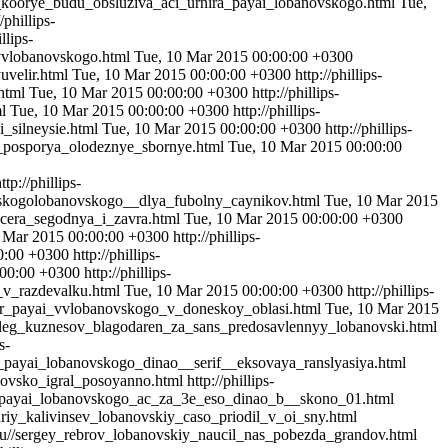
biry_koorye_budu_obsluziva_aci_urnira_payai_lobanovskogo.html
Tue,
//phillips-
illips-
i_vvlobanovskogo.html
Tue, 10 Mar 2015 00:00:00 +0300
yuvelir.html
Tue, 10 Mar 2015 00:00:00 +0300
http://phillips-
.html
Tue, 10 Mar 2015 00:00:00 +0300
http://phillips-
ml
Tue, 10 Mar 2015 00:00:00 +0300
http://phillips-
i_silneysie.html
Tue, 10 Mar 2015 00:00:00 +0300
http://phillips-
v_posporya_olodeznye_sbornye.html
Tue, 10 Mar 2015 00:00:00
ttp://phillips-
islavskogolobanovskogo__dlya_fubolny_caynikov.html
Tue, 10 Mar 2015
y_vcera_segodnya_i_zavra.html
Tue, 10 Mar 2015 00:00:00 +0300
 Mar 2015 00:00:00 +0300
http://phillips-
0:00 +0300
http://phillips-
:00:00 +0300
http://phillips-
l_v_razdevalku.html
Tue, 10 Mar 2015 00:00:00 +0300
http://phillips-
urnir_payai_vvlobanovskogo_v_doneskoy_oblasi.html
Tue, 10 Mar 2015
u//oleg_kuznesov_blagodaren_za_sans_predosavlennyy_lobanovski.html
s-
rnir_payai_lobanovskogo_dinao__serif__eksovaya_ranslyasiya.html
banovsko_igral_posoyanno.html
http://phillips-
rnir_payai_lobanovskogo_ac_za_3e_eso_dinao_b__skono_01.html
//yuriy_kalivinsev_lobanovskiy_caso_priodil_v_oi_sny.html
lm.ru//sergey_rebrov_lobanovskiy_naucil_nas_pobezda_grandov.html