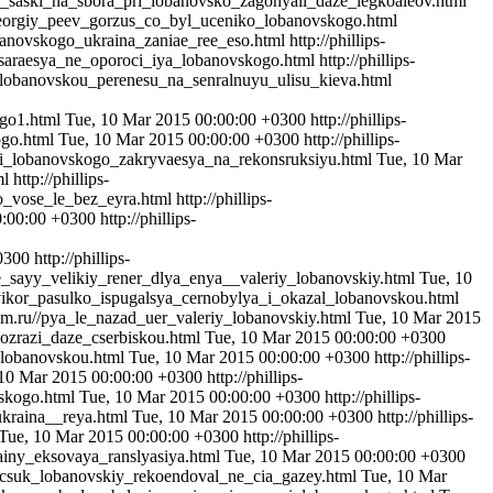
/aksi_saski_na_sbora_pri_lobanovsko_zagonyali_daze_legkoaleov.html
u//georgiy_peev_gorzus_co_byl_uceniko_lobanovskogo.html
_lobanovskogo_ukraina_zaniae_ree_eso.html
http://phillips-
_posaraesya_ne_oporoci_iya_lobanovskogo.html
http://phillips-
nik_lobanovskou_perenesu_na_senralnuyu_ulisu_kieva.html
kogo1.html
Tue, 10 Mar 2015 00:00:00 +0300
http://phillips-
ogo.html
Tue, 10 Mar 2015 00:00:00 +0300
http://phillips-
_ieni_lobanovskogo_zakryvaesya_na_rekonsruksiyu.html
Tue, 10 Mar
ml
http://phillips-
go_vose_le_bez_eyra.html
http://phillips-
0:00:00 +0300
http://phillips-
0300
http://phillips-
adze_sayy_velikiy_rener_dlya_enya__valeriy_lobanovskiy.html
Tue, 10
u//vikor_pasulko_ispugalsya_cernobylya_i_okazal_lobanovskou.html
-film.ru//pya_le_nazad_uer_valeriy_lobanovskiy.html
Tue, 10 Mar 2015
_vozrazi_daze_cserbiskou.html
Tue, 10 Mar 2015 00:00:00 +0300
oe_lobanovskou.html
Tue, 10 Mar 2015 00:00:00 +0300
http://phillips-
 10 Mar 2015 00:00:00 +0300
http://phillips-
vskogo.html
Tue, 10 Mar 2015 00:00:00 +0300
http://phillips-
_ukraina__reya.html
Tue, 10 Mar 2015 00:00:00 +0300
http://phillips-
Tue, 10 Mar 2015 00:00:00 +0300
http://phillips-
rainy_eksovaya_ranslyasiya.html
Tue, 10 Mar 2015 00:00:00 +0300
//vacsuk_lobanovskiy_rekoendoval_ne_cia_gazey.html
Tue, 10 Mar