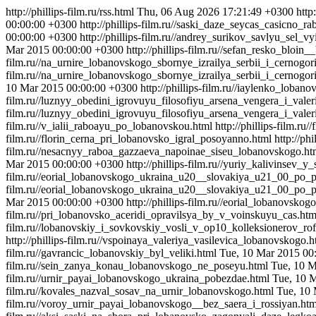
http://phillips-film.ru/rss.html
Thu, 06 Aug 2026 17:21:49 +0300
http
00:00:00 +0300
http://phillips-film.ru//saski_daze_seycas_casicno
00:00:00 +0300
http://phillips-film.ru//andrey_surikov_savlyu_sel
Mar 2015 00:00:00 +0300
http://phillips-film.ru//sefan_resko_blo
film.ru//na_urnire_lobanovskogo_sbornye_izrailya_serbii_i_cernogor
film.ru//na_urnire_lobanovskogo_sbornye_izrailya_serbii_i_cernogor
10 Mar 2015 00:00:00 +0300
http://phillips-film.ru//iaylenko_loba
film.ru//luznyy_obedini_igrovuyu_filosofiyu_arsena_vengera_i_val
film.ru//luznyy_obedini_igrovuyu_filosofiyu_arsena_vengera_i_vale
film.ru//v_ialii_raboayu_po_lobanovskou.html
http://phillips-film.r
film.ru//florin_cerna_pri_lobanovsko_igral_posoyanno.html
http://p
film.ru//nesacnyy_raboa_gazzaeva_napoinae_siseu_lobanovskogo.ht
Mar 2015 00:00:00 +0300
http://phillips-film.ru//yuriy_kalivinse
film.ru//eorial_lobanovskogo_ukraina_u20__slovakiya_u21_00_po_
film.ru//eorial_lobanovskogo_ukraina_u20__slovakiya_u21_00_po_
Mar 2015 00:00:00 +0300
http://phillips-film.ru//eorial_lobanovs
film.ru//pri_lobanovsko_aceridi_opravilsya_by_v_voinskuyu_cas.ht
film.ru//lobanovskiy_i_sovkovskiy_vosli_v_op10_kolleksionerov_ro
http://phillips-film.ru//vspoinaya_valeriya_vasilevica_lobanovskogo.
film.ru//gavrancic_lobanovskiy_byl_veliki.html
Tue, 10 Mar 2015 00
film.ru//sein_zanya_konau_lobanovskogo_ne_poseyu.html
Tue, 10 M
film.ru//urnir_payai_lobanovskogo_ukraina_pobezdae.html
Tue, 10 
film.ru//kovales_nazval_sosav_na_urnir_lobanovskogo.html
Tue, 10
film.ru//voroy_urnir_payai_lobanovskogo__bez_saera_i_rossiyan.ht