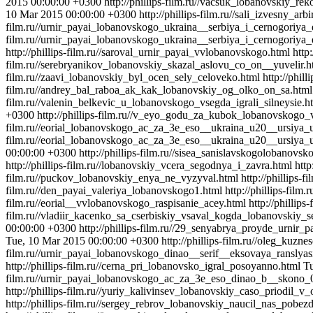
2015 00:00:00 +0300
http://phillips-film.ru//vacsuk_lobanovskiy_r
10 Mar 2015 00:00:00 +0300
http://phillips-film.ru//sali_izvesny_
film.ru//urnir_payai_lobanovskogo_ukraina__serbiya_i_cernogoriya
film.ru//urnir_payai_lobanovskogo_ukraina__serbiya_i_cernogoriya_
http://phillips-film.ru//saroval_urnir_payai_vvlobanovskogo.html
http
film.ru//serebryanikov_lobanovskiy_skazal_aslovu_co_on__yuvelir.h
film.ru//zaavi_lobanovskiy_byl_ocen_sely_celoveko.html
http://phi
film.ru//andrey_bal_raboa_ak_kak_lobanovskiy_og_olko_on_sa.html
film.ru//valenin_belkevic_u_lobanovskogo_vsegda_igrali_silneysie.h
+0300
http://phillips-film.ru//v_eyo_godu_za_kubok_lobanovskog
film.ru//eorial_lobanovskogo_ac_za_3e_eso__ukraina_u20__ursiya
film.ru//eorial_lobanovskogo_ac_za_3e_eso__ukraina_u20__ursiya_
00:00:00 +0300
http://phillips-film.ru//sisea_sanislavskogolobanov
http://phillips-film.ru//lobanovskiy_vcera_segodnya_i_zavra.html
htt
film.ru//puckov_lobanovskiy_enya_ne_vyzyval.html
http://phillips
film.ru//den_payai_valeriya_lobanovskogo1.html
http://phillips-fil
film.ru//eorial__vvlobanovskogo_raspisanie_acey.html
http://philli
film.ru//vladiir_kacenko_sa_cserbiskiy_vsaval_kogda_lobanovskiy_s
00:00:00 +0300
http://phillips-film.ru//29_senyabrya_proyde_urni
Tue, 10 Mar 2015 00:00:00 +0300
http://phillips-film.ru//oleg_ku
film.ru//urnir_payai_lobanovskogo_dinao__serif__eksovaya_ranslyas
http://phillips-film.ru//cerna_pri_lobanovsko_igral_posoyanno.html
T
film.ru//urnir_payai_lobanovskogo_ac_za_3e_eso_dinao_b__skono_
http://phillips-film.ru//yuriy_kalivinsev_lobanovskiy_caso_priodil_v
http://phillips-film.ru//sergey_rebrov_lobanovskiy_naucil_nas_pobe