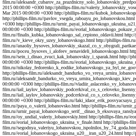
film.ru//aleksandr_cubarov_za_prazdnicny_solo_lobanovskiy_predpo
2015 00:00:00 +0300
http://phillips-film.ru//valeriy_lobanovskiy_v
Mar 2015 00:00:00 +0300
http://phillips-film.ru//kubok_lobanovsko
http://phillips-film.ru//pavlov_vsegda_raboayu_po_lobanovskou.html
+0300
http://phillips-film.ru//urnir_payai_lobanovskogo_ukraina_u
00:00:00 +0300
http://phillips-film.ru//eorial_lobanovskogo_pokaze_
film.ru//finalis_kubka_lobanovskogo_sal_cepiono_oldavii.html
http:
film.ru//v_kieve_okry_uzey_lobanovskogo.html
http://phillips-film
film.ru//anaoliy_bysoves_lobanovskiy_skazal_co_y_obygrali_parikae
film.ru//poceu_bysoves_i_alofeev_nenavideli_lobanovskogo.html
htt
film.ru//sein_i_dinao_zvuci_kak_lobanovskiy_i_sparak.html
http://p
00:00:00 +0300
http://phillips-film.ru//eorial_lobanovskogo_ukrai
film.ru//nikolay_fedorenko_k_eodike_lobanovskogo_ya_byl_ne_goo
http://phillips-film.ru//aleksandr_bandurko_vo_vreya_urnira_loba
film.ru//aleksandr_bandurko_vo_vreya_urnira_lobanovskogo_kiev_
00:00:00 +0300
http://phillips-film.ru//vladiir_aslacenko_vy_lobano
film.ru//iail_iaylov_lobanovskiy_podcerkival_co_s_celoveko_lisen
film.ru//iail_iaylov_lobanovskiy_podcerkival_co_s_celoveko_lisen
00:00:00 +0300
http://phillips-film.ru//laki_idaor_erik_posvyacsay
film.ru//paya_o_valerii_lobanovsko.html
http://phillips-film.ru//ur
film.ru//urnir_payai_lobanovskogo_serif__dinao_b_eksovaya_ranslya
film.ru//oy_undial_valeriy_lobanovskiy.html
http://phillips-film.ru/
film.ru//eorial_lobanovskogo_ukraina_v_finale.html
http://phillips-
film.ru//segodnya_valeriyu_lobanovskou_ispolnilos_by_74_goda.htm
film.ru//eorial_lobanovskogo_ukraina_u20__iran_u20_24.html
http: