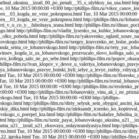
polufinal_ukraina__izrail_00_po_penali__35_s_ulybkoy_na_usa.html
http
e, 10 Mar 2015 00:00:00 +0300
http://phillips-film.ru//vikor_canov
o_pen__03_kogda_ne_veze_pokrupnou.html
Tue, 10 Mar 2015 00:00:00
_pen__03_kogda_ne_veze_pokrupnou.html
http://phillips-film.ru//lo
poveri_v_o_co_y__fubolnaya_srana.html
http://phillips-film.ru//dinao_
ogo.html
http://phillips-film.ru//vladiir_lysenko_na_kubke_lobanovsk
oi_olko_pobeda.html
http://phillips-film.ru//yakovenko_oglasil_sosav_
anovskogo.html
http://phillips-film.ru//sergey_kravcenko_ne_bolse_p
koanda_seina_ce_lobanovskogo.html
http://phillips-film.ru//reiy_yac_l
_kalivinsev_kogda_iz_us_lobanovskogo_prozvucalo_slovo_kollega_salo
lovo_kollega_salo_ne_po_sebe.html
http://phillips-film.ru//popov_ok
/phillips-film.ru//ivan_klopov_v_desve_u_valeriya_lobanovskogo_prav
leriya_lobanovskogo_pravye_boinki_byli_selye_a_levye_razbiy_vdryzg.
html
Tue, 10 Mar 2015 00:00:00 +0300
http://phillips-film.ru//flore
Tue, 10 Mar 2015 00:00:00 +0300
http://phillips-film.ru//eorial_lob
ml
Tue, 10 Mar 2015 00:00:00 +0300
http://phillips-film.ru//erolenk
0:00:00 +0300
http://phillips-film.ru//lobanovskiy_vinu_ak_i_ne_prizna
vskogo.html
Tue, 10 Mar 2015 00:00:00 +0300
http://phillips-
vskogo.html
http://phillips-film.ru//diriy_selyuk_sein_obygral_ancini
vskiy_dika.html
http://phillips-film.ru//aleksandr_icsenko_ko_kopiro
anovskogo_o_poerpel_kra.html
http://phillips-film.ru//kaladze_fubolisa
html
http://phillips-film.ru//urnir_payai_lobanovskogo_ukraina_u21__
ukraina_u21__izrail_u21_eksovaya_onlaynranslyasiya.html
http://phillips-
yno.html
Tue, 10 Mar 2015 00:00:00 +0300
http://phillips-film.ru//
o_22_igroka.html
Tue, 10 Mar 2015 00:00:00 +0300
http://phillips-fi