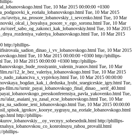
hillips-
rial_lobanovskogo.html
Tue, 10 Mar 2015 00:00:00 +0300
dlya_podgoovki_k_eorialu_lobanovskogo.html
Tue, 10 Mar 2015
ilm.ru//avriya_na_prosore_lobanovskiy_i_sevcenko.html
Tue, 10 Mar
lobanovski_olcal_i_boyalsya_posore_v_ego_soronu.html
Tue, 10 Mar
ilm.ru//ozef_sabo_og_zakonci_kak_lobanovskiy.html
Tue, 10 Mar 2015
_so_dnya_rozdeniya_valeriya_lobanovskogo.html
Tue, 10 Mar 2015
00
http://phillips-
kvalifisirovala_sadion_dinao_i_vv_lobanovskogo.html
Tue, 10 Mar 2015
banovskogo.html
Tue, 10 Mar 2015 00:00:00 +0300
http://phillips-
ml
Tue, 10 Mar 2015 00:00:00 +0300
http://phillips-
i_lobanovskogo_bude_rossiyanin_valenin_ivanov.html
Tue, 10 Mar
ps-film.ru//12_le_bez_valeriya_lobanovskogo.html
Tue, 10 Mar 2015
u_co_nado_zakanciva_s_vypivkoy.html
Tue, 10 Mar 2015 00:00:00
lobanovskaya_bogdan_kak_i_deduska_lyubi_sraegiceskie_igry.html
Tue,
llips-film.ru//urnir_payai_lobanovskogo_final_dinao__serif_40.html
rnir_payai_lobanovskogo_presskonferensiya_pavla_yakovenko.html
Tue,
ilm.ru//alaz_asaiani_ya_zasal_ecse_lobanovskogo.html
Tue, 10 Mar
soisya_na_sadione_ieni_lobanovskogo.html
Tue, 10 Mar 2015 00:00:00
glasil_spisok_igrokov_koorye_sygrayu_na_eoriale_lobanovskogo.html
ogo.html
http://phillips-
_vinokurov_lobanovskiy__oy_vecnyy_sobesednik.html
http://phillips-
_priznalsya_lobanovskou_co_konrolnuyu_rabou_provalil.html
://phillips-