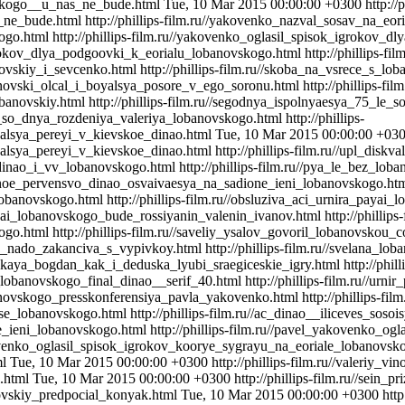
ovskogo__u_nas_ne_bude.html
Tue, 10 Mar 2015 00:00:00 +0300
http://p
_ne_bude.html
http://phillips-film.ru//yakovenko_nazval_sosav_na_eo
kogo.html
http://phillips-film.ru//yakovenko_oglasil_spisok_igrokov_
igrokov_dlya_podgoovki_k_eorialu_lobanovskogo.html
http://phillips-f
anovskiy_i_sevcenko.html
http://phillips-film.ru//skoba_na_vsrece_s_
banovski_olcal_i_boyalsya_posore_v_ego_soronu.html
http://phillips-f
obanovskiy.html
http://phillips-film.ru//segodnya_ispolnyaesya_75_le
le_so_dnya_rozdeniya_valeriya_lobanovskogo.html
http://phillips-
zalsya_pereyi_v_kievskoe_dinao.html
Tue, 10 Mar 2015 00:00:00 +03
zalsya_pereyi_v_kievskoe_dinao.html
http://phillips-film.ru//upl_dis
on_dinao_i_vv_lobanovskogo.html
http://phillips-film.ru//pya_le_bez_lo
odeznoe_pervensvo_dinao_osvaivaesya_na_sadione_ieni_lobanovskogo.ht
lobanovskogo.html
http://phillips-film.ru//obsluziva_aci_urnira_paya
_payai_lobanovskogo_bude_rossiyanin_valenin_ivanov.html
http://philli
kogo.html
http://phillips-film.ru//saveliy_ysalov_govoril_lobanovsko
_co_nado_zakanciva_s_vypivkoy.html
http://phillips-film.ru//svelana_
novskaya_bogdan_kak_i_deduska_lyubi_sraegiceskie_igry.html
http://phi
ai_lobanovskogo_final_dinao__serif_40.html
http://phillips-film.ru//u
lobanovskogo_presskonferensiya_pavla_yakovenko.html
http://phillips-f
_ecse_lobanovskogo.html
http://phillips-film.ru//ac_dinao__iliceves_so
one_ieni_lobanovskogo.html
http://phillips-film.ru//pavel_yakovenko_o
akovenko_oglasil_spisok_igrokov_koorye_sygrayu_na_eoriale_lobanovsk
ml
Tue, 10 Mar 2015 00:00:00 +0300
http://phillips-film.ru//valeriy
l.html
Tue, 10 Mar 2015 00:00:00 +0300
http://phillips-film.ru//sein
novskiy_predpocial_konyak.html
Tue, 10 Mar 2015 00:00:00 +0300
http