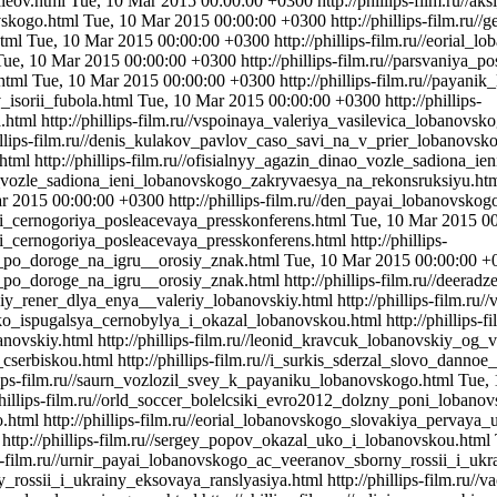
aleov.html
Tue, 10 Mar 2015 00:00:00 +0300
http://phillips-film.ru/
ovskogo.html
Tue, 10 Mar 2015 00:00:00 +0300
http://phillips-film.r
html
Tue, 10 Mar 2015 00:00:00 +0300
http://phillips-film.ru//eorial
Tue, 10 Mar 2015 00:00:00 +0300
http://phillips-film.ru//parsvaniya
.html
Tue, 10 Mar 2015 00:00:00 +0300
http://phillips-film.ru//paya
v_isorii_fubola.html
Tue, 10 Mar 2015 00:00:00 +0300
http://phillips-
a.html
http://phillips-film.ru//vspoinaya_valeriya_vasilevica_lobanovs
hillips-film.ru//denis_kulakov_pavlov_caso_savi_na_v_prier_lobanovsk
html
http://phillips-film.ru//ofisialnyy_agazin_dinao_vozle_sadiona
nao_vozle_sadiona_ieni_lobanovskogo_zakryvaesya_na_rekonsruksiyu.ht
r 2015 00:00:00 +0300
http://phillips-film.ru//den_payai_lobanovsko
i_cernogoriya_posleacevaya_presskonferens.html
Tue, 10 Mar 2015 0
i_cernogoriya_posleacevaya_presskonferens.html
http://phillips-
yu_po_doroge_na_igru__orosiy_znak.html
Tue, 10 Mar 2015 00:00:00 +
u_po_doroge_na_igru__orosiy_znak.html
http://phillips-film.ru//deer
likiy_rener_dlya_enya__valeriy_lobanovskiy.html
http://phillips-film.r
sulko_ispugalsya_cernobylya_i_okazal_lobanovskou.html
http://phillips
banovskiy.html
http://phillips-film.ru//leonid_kravcuk_lobanovskiy_og
_cserbiskou.html
http://phillips-film.ru//i_surkis_sderzal_slovo_dann
llips-film.ru//saurn_vozlozil_svey_k_payaniku_lobanovskogo.html
Tue,
/phillips-film.ru//orld_soccer_bolelcsiki_evro2012_dolzny_poni_lobano
o.html
http://phillips-film.ru//eorial_lobanovskogo_slovakiya_pervaya
http://phillips-film.ru//sergey_popov_okazal_uko_i_lobanovskou.html
ips-film.ru//urnir_payai_lobanovskogo_ac_veeranov_sborny_rossii_i_uk
ny_rossii_i_ukrainy_eksovaya_ranslyasiya.html
http://phillips-film.ru